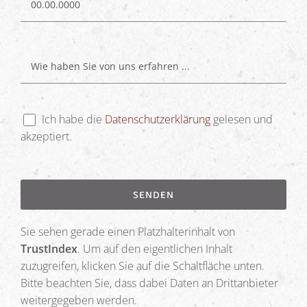
Ich habe die
Datenschutzerklärung
gelesen und
akzeptiert.
Bitte lasse dieses Feld leer.
Bitte lasse dieses Feld leer.
Bitte lasse dieses Feld leer.
Sie sehen gerade einen Platzhalterinhalt von
TrustIndex
. Um auf den eigentlichen Inhalt
zuzugreifen, klicken Sie auf die Schaltfläche unten.
Bitte beachten Sie, dass dabei Daten an Drittanbieter
weitergegeben werden.