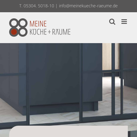
Zum
T. 05304. 5018-10
|
info@meinekueche-raeume.de
Inhalt
springen