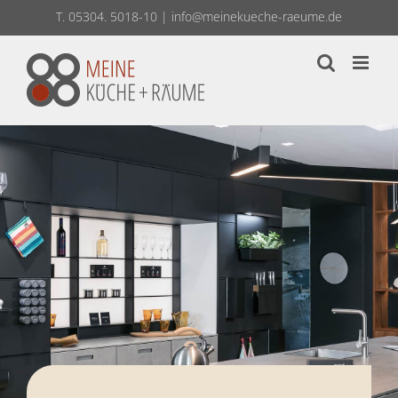
Zum
T. 05304. 5018-10
|
info@meinekueche-raeume.de
Inhalt
springen