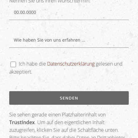
Nennen Sie uns Ihren Wunschtermin:
Ich habe die
Datenschutzerklärung
gelesen und
akzeptiert.
Bitte lasse dieses Feld leer.
Bitte lasse dieses Feld leer.
Bitte lasse dieses Feld leer.
Sie sehen gerade einen Platzhalterinhalt von
TrustIndex
. Um auf den eigentlichen Inhalt
zuzugreifen, klicken Sie auf die Schaltfläche unten.
Bitte beachten Sie, dass dabei Daten an Drittanbieter